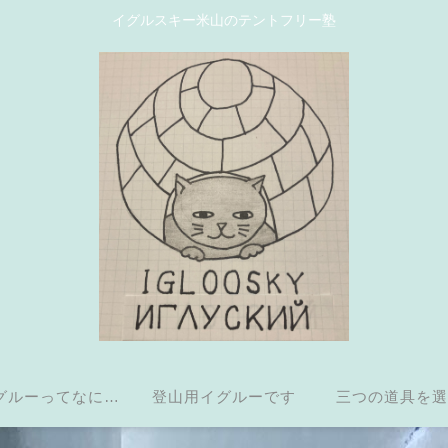
イグルスキー米山のテントフリー塾
グルーってなに？
登山用イグルーです
三つの道具を