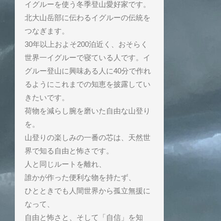
イグルーを使う冬季登山愛好家です。
北大山岳部に伝わるイグルーの伝統を
つなぎます。
30年以上およそ200泊近く、おそらく
世界一イグルーで寝ている人です。イ
グルー登山に興味ある人に40分で作れ
るようにこれまでの知恵を披露してい
きたいです。
荷物を減らし腕を磨いた自由な山登り
を。
山登りの楽しみの一番の芯は、天然世
界で知る自由と怖さです。
人と同じルートを離れ、
誰かが作った便利な物を持たず、
ひとときでも人間世界から孤立無援に
なって、
自由と怖さと、そして「自信」を知