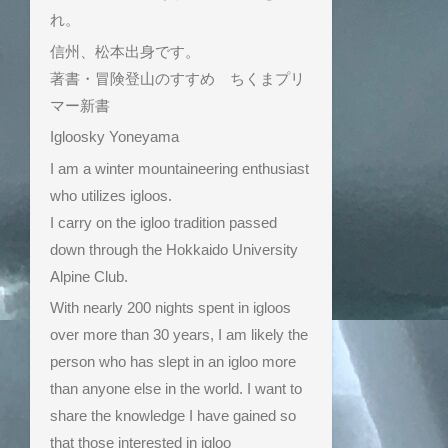
れ。
信州、松本出身です。
著書・冒険登山のすすめ ちくまプリ
マー新書
Igloosky Yoneyama
I am a winter mountaineering enthusiast
who utilizes igloos.
I carry on the igloo tradition passed
down through the Hokkaido University
Alpine Club.
With nearly 200 nights spent in igloos
over more than 30 years, I am likely the
person who has slept in an igloo more
than anyone else in the world. I want to
share the knowledge I have gained so
that those interested in igloo