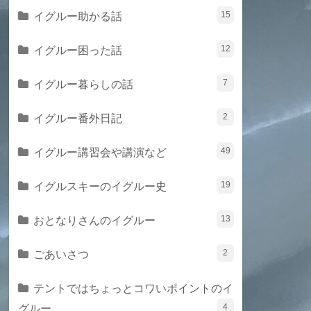
イグルー助かる話
15
イグルー困った話
12
イグルー暮らしの話
7
イグルー番外日記
2
イグルー講習会や講演など
49
イグルスキーのイグルー史
19
おとなりさんのイグルー
13
ごあいさつ
2
テントではちょっとコワいポイントのイ
グルー
4