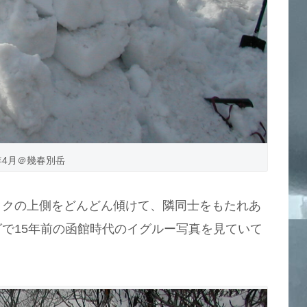
5年4月＠幾春別岳
ックの上側をどんどん傾けて、隣同士をもたれあ
で15年前の函館時代のイグルー写真を見ていて
。