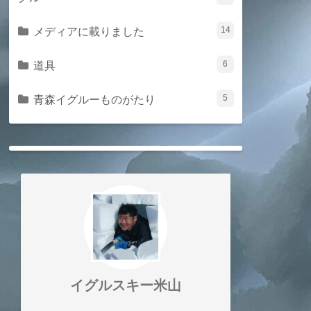
メディアに載りました
14
道具
6
青森イグルーものがたり
5
イグルスキー米山