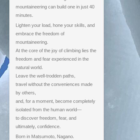
mountaineering can build one in just 40
minutes.
Lighten your load, hone your skills, and
embrace the freedom of
mountaineering.
At the core of the joy of climbing lies the
freedom and fear experienced in the
natural world.
Leave the well-trodden paths,
travel without the conveniences made
by others,
and, for a moment, become completely
isolated from the human world—
to discover freedom, fear, and
ultimately, confidence.
Born in Matsumoto, Nagano.