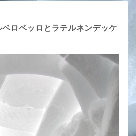
at is an igloo?
ルベロベッロとラテルネンデッケ