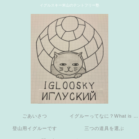
イグルスキー米山のテントフリー塾
ごあいさつ
イグルーってなに？What is an
登山用イグルーです
三つの道具を選ぶ
igloo?