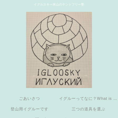
イグルスキー米山のテントフリー塾
ごあいさつ
イグルーってなに？What is an
登山用イグルーです
三つの道具を選ぶ
igloo?