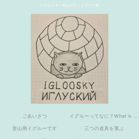
イグルスキー米山のテントフリー塾
ごあいさつ
イグルーってなに？What is an
登山用イグルーです
三つの道具を選ぶ
igloo?