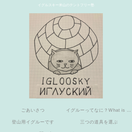
イグルスキー米山のテントフリー塾
ごあいさつ
イグルーってなに？What is an
登山用イグルーです
三つの道具を選ぶ
igloo?