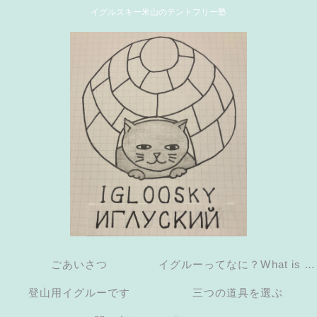
イグルスキー米山のテントフリー塾
ごあいさつ
イグルーってなに？What is an
登山用イグルーです
三つの道具を選ぶ
igloo?