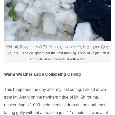
翌朝の崩落あと。この程度に作っておいてタープを被せておけばよか
ったです。The collapsed roof the next morning. I should’ve just left it
at this level and covered it with a tarp
Warm Weather and a Collapsing Ceiling
This happened the day after my last outing. I skied down
from Mt. Asahi on the northern ridge of Mt. Shirouma,
descending a 1,000-meter vertical drop on the northeast-
facing gully without a break in just 47 minutes. It was a lot