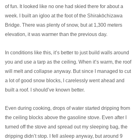
of fun. It looked like no one had skied there for about a
week. I built an igloo at the foot of the Shirakōchizawa
Bridge. There was plenty of snow, but at 1,300 meters
elevation, it was warmer than the previous day.
In conditions like this, it’s better to just build walls around
you and use a tarp as the ceiling. When it’s warm, the roof
will melt and collapse anyway. But since I managed to cut
a lot of good snow blocks, I carelessly went ahead and
built a roof. I should’ve known better.
Even during cooking, drops of water started dripping from
the ceiling blocks above the gasoline stove. Even after I
turned off the stove and spread out my sleeping bag, the
dripping didn’t stop. I fell asleep anyway, but around 9