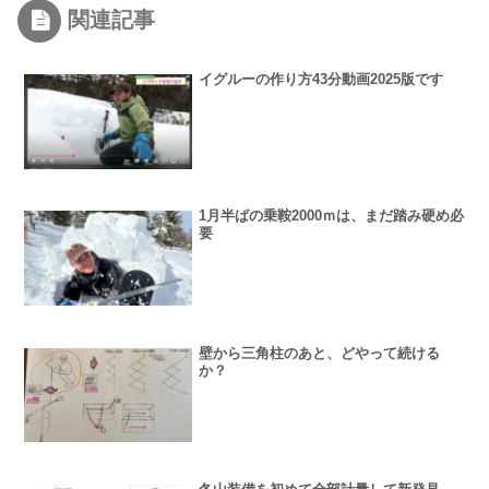
関連記事
イグルーの作り方43分動画2025版です
1月半ばの乗鞍2000ｍは、まだ踏み硬め必
要
壁から三角柱のあと、どやって続ける
か？