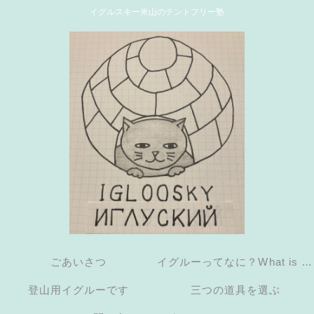
イグルスキー米山のテントフリー塾
ごあいさつ
イグルーってなに？What is an
登山用イグルーです
三つの道具を選ぶ
igloo?