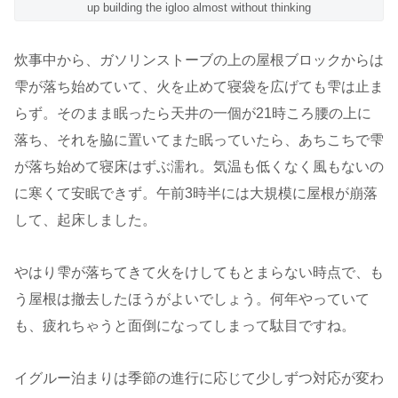
up building the igloo almost without thinking
炊事中から、ガソリンストーブの上の屋根ブロックからは
雫が落ち始めていて、火を止めて寝袋を広げても雫は止ま
らず。そのまま眠ったら天井の一個が21時ころ腰の上に
落ち、それを脇に置いてまた眠っていたら、あちこちで雫
が落ち始めて寝床はずぶ濡れ。気温も低くなく風もないの
に寒くて安眠できず。午前3時半には大規模に屋根が崩落
して、起床しました。
やはり雫が落ちてきて火をけしてもとまらない時点で、も
う屋根は撤去したほうがよいでしょう。何年やっていて
も、疲れちゃうと面倒になってしまって駄目ですね。
イグルー泊まりは季節の進行に応じて少しずつ対応が変わ