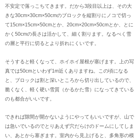
不安定で落っこちてきます。だから3段目以上は、その大
きな30cm×30cm×50cmのブロックを縦割りにノコで切っ
て15cm×15cm×50cmとか、20cm×20cm×50cmとか、とに
かく50cmの長さは活かして、細く割ります。なるべく雪
の層と平行に切るとより折れにくいです。
そうすると軽くなって、ホイホイ屋根が塞げます。上の写
真では50cmといわず1m近くありますね。この頃になる
と、ブロックは割と深いところから切り出しているので、
脆くなく、軽く硬い雪質（かるかた雪）になってきている
のも都合がいいです。
できれば隙間が開かないようにやってもいいですが、山で
は急いでいるのでとりあえず穴だらけのドームにしてしま
い、あとから塞ぎます。室内から見上げると、多角形の模