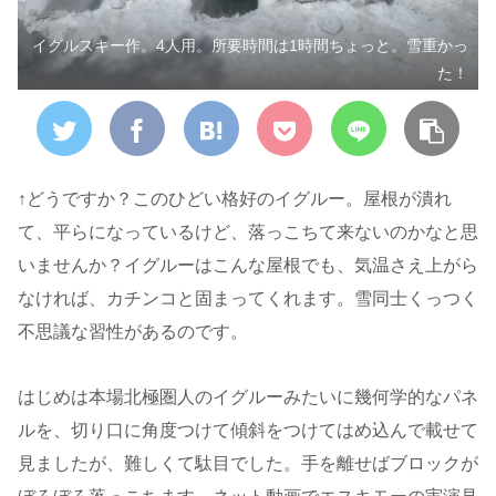
イグルスキー作。4人用。所要時間は1時間ちょっと。雪重かっ
た！
↑どうですか？このひどい格好のイグルー。屋根が潰れ
て、平らになっているけど、落っこちて来ないのかなと思
いませんか？イグルーはこんな屋根でも、気温さえ上がら
なければ、カチンコと固まってくれます。雪同士くっつく
不思議な習性があるのです。
はじめは本場北極圏人のイグルーみたいに幾何学的なパネ
ルを、切り口に角度つけて傾斜をつけてはめ込んで載せて
見ましたが、難しくて駄目でした。手を離せばブロックが