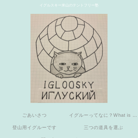
イグルスキー米山のテントフリー塾
ごあいさつ
イグルーってなに？What is an
登山用イグルーです
三つの道具を選ぶ
igloo?