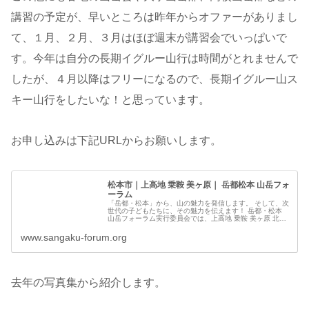
講習の予定が、早いところは昨年からオファーがありまし
て、１月、２月、３月はほぼ週末が講習会でいっぱいで
す。今年は自分の長期イグルー山行は時間がとれませんで
したが、４月以降はフリーになるので、長期イグルー山ス
キー山行をしたいな！と思っています。
お申し込みは下記URLからお願いします。
松本市｜上高地 乗鞍 美ヶ原｜ 岳都松本 山岳フォ
ーラム
「岳都・松本」から、山の魅力を発信します。 そして、次
世代の子どもたちに、その魅力を伝えます！ 岳都・松本
山岳フォーラム実行委員会では、上高地 乗鞍 美ヶ原 北ア
ルプスの自然を愛し、山の環境保全に努め、訪れる方の安
全登山に向けて様々な情報を発信します。
www.sangaku-forum.org
去年の写真集から紹介します。