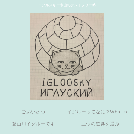
イグルスキー米山のテントフリー塾
ごあいさつ
イグルーってなに？What is an
登山用イグルーです
三つの道具を選ぶ
igloo?