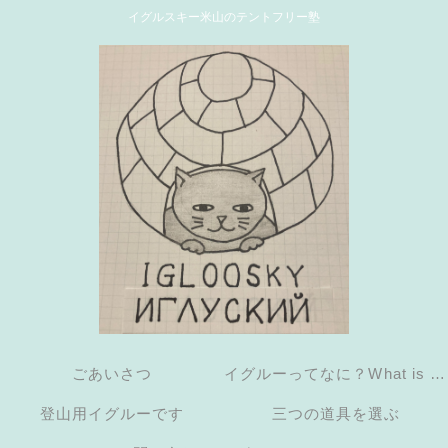
イグルスキー米山のテントフリー塾
ごあいさつ
イグルーってなに？What is an
登山用イグルーです
三つの道具を選ぶ
igloo?