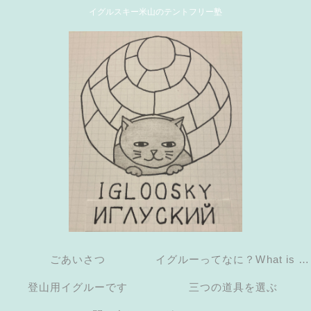
イグルスキー米山のテントフリー塾
ごあいさつ
イグルーってなに？What is an
登山用イグルーです
三つの道具を選ぶ
igloo?