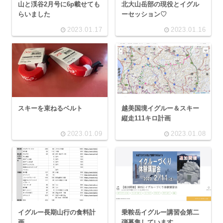
山と渓谷2月号に6p載せても
北大山岳部の現役とイグル
らいました
ーセッション♡
2023.01.17
2023.01.16
スキーを束ねるベルト
越美国境イグルー＆スキー
縦走111キロ計画
2023.01.09
2023.01.08
イグルー長期山行の食料計
乗鞍岳イグルー講習会第二
画
弾募集しています